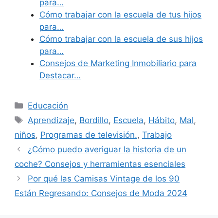
para…
Cómo trabajar con la escuela de tus hijos
para…
Cómo trabajar con la escuela de sus hijos
para…
Consejos de Marketing Inmobiliario para
Destacar…
Categories
Educación
Tags
Aprendizaje
,
Bordillo
,
Escuela
,
Hábito
,
Mal
,
niños
,
Programas de televisión.
,
Trabajo
¿Cómo puedo averiguar la historia de un
coche? Consejos y herramientas esenciales
Por qué las Camisas Vintage de los 90
Están Regresando: Consejos de Moda 2024