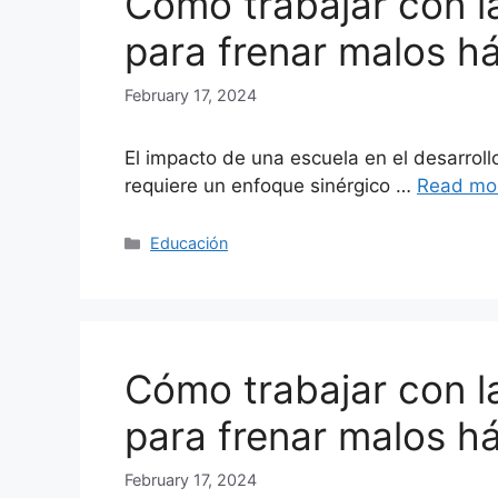
Cómo trabajar con la
para frenar malos h
February 17, 2024
El impacto de una escuela en el desarrol
requiere un enfoque sinérgico …
Read mo
Categories
Educación
Cómo trabajar con la
para frenar malos h
February 17, 2024