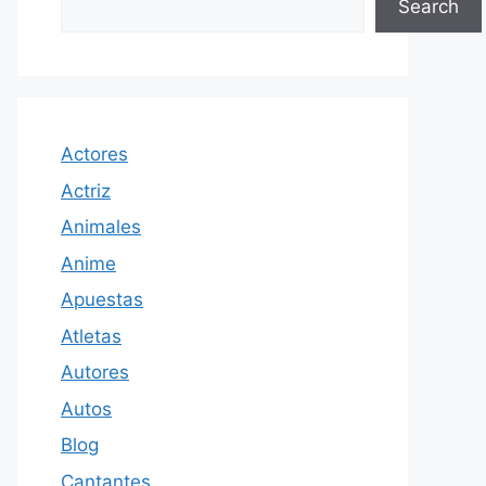
Search
Actores
Actriz
Animales
Anime
Apuestas
Atletas
Autores
Autos
Blog
Cantantes