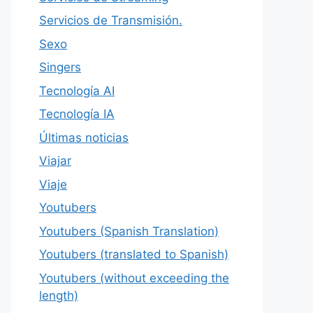
Servicios de Transmisión.
Sexo
Singers
Tecnología AI
Tecnología IA
Últimas noticias
Viajar
Viaje
Youtubers
Youtubers (Spanish Translation)
Youtubers (translated to Spanish)
Youtubers (without exceeding the
length)