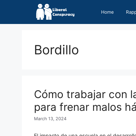
Skip
to
Home
Rap
content
Bordillo
Cómo trabajar con la
para frenar malos h
March 13, 2024
El impacto de una escuela en el desarrol