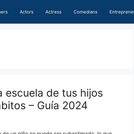
pers
Actors
Actress
Comedians
Entreprene
 escuela de tus hijos
ábitos – Guía 2024
lo de un niño no puede ser subestimado, lo que