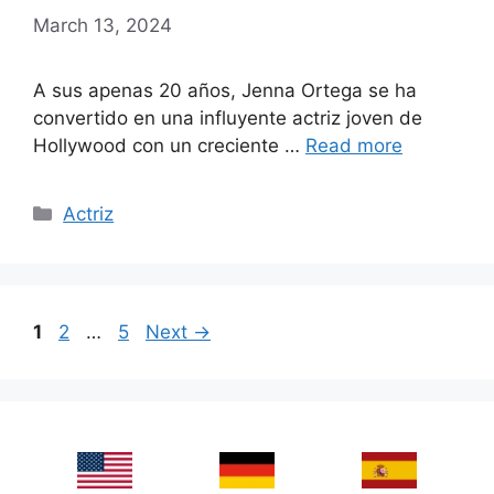
March 13, 2024
A sus apenas 20 años, Jenna Ortega se ha
convertido en una influyente actriz joven de
Hollywood con un creciente …
Read more
Categories
Actriz
Page
Page
Page
1
2
…
5
Next
→