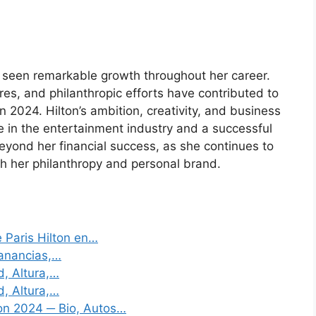
as seen remarkable growth throughout her career.
res, and philanthropic efforts have contributed to
n 2024. Hilton’s ambition, creativity, and business
in the entertainment industry and a successful
yond her financial success, as she continues to
gh her philanthropy and personal brand.
 Paris Hilton en…
Ganancias,…
d, Altura,…
d, Altura,…
on 2024 ─ Bio, Autos…