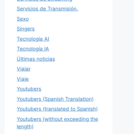
Servicios de Transmisión.
Sexo
Singers
Tecnología AI
Tecnología IA
Últimas noticias
Viajar
Viaje
Youtubers
Youtubers (Spanish Translation)
Youtubers (translated to Spanish)
Youtubers (without exceeding the
length)