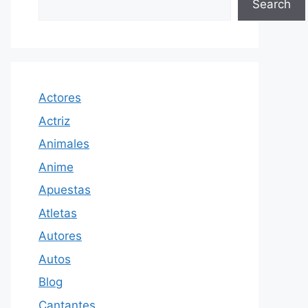
Search
Actores
Actriz
Animales
Anime
Apuestas
Atletas
Autores
Autos
Blog
Cantantes