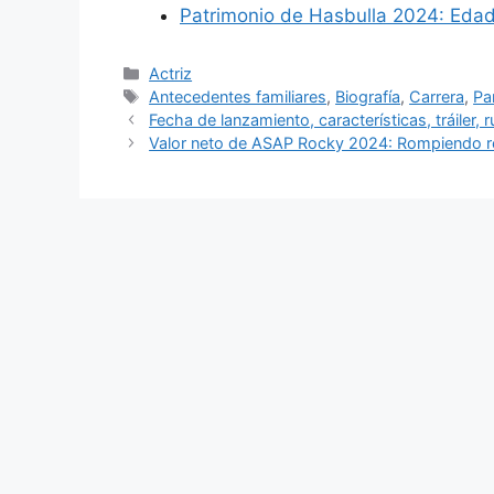
Patrimonio de Hasbulla 2024: Edad
Categories
Actriz
Tags
Antecedentes familiares
,
Biografía
,
Carrera
,
Pa
Fecha de lanzamiento, características, tráiler,
Valor neto de ASAP Rocky 2024: Rompiendo r