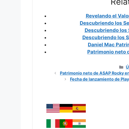
Rela
Revelando el Valo
Descubriendo los S
Descubriendo los 
Descubriendo los S
Daniel Mac Patr
Patrimonio neto 
C
Ú
Patrimonio neto de ASAP Rocky e
Fecha de lanzamiento de PlayS