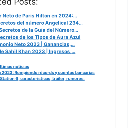
ted Posts:
r Neto de Paris Hilton en 2024:…
ecretos del número Angelical 234…
Secretos de la Guía del Número…
ecretos de los Tipos de Aura Azul
imonio Neto 2023 | Ganancias,…
de Sahil Khan 2023 | Ingresos,…
ategories
ltimas noticias
n 2023: Rompiendo récords y cuentas bancarias
tation 6, características, tráiler, rumores.