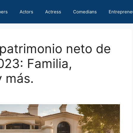
pers
Actors
Actress
Comedians
Entreprene
patrimonio neto de
023: Familia,
y más.