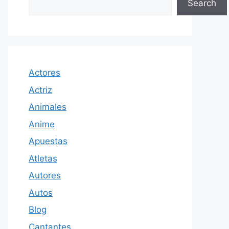
Search
Actores
Actriz
Animales
Anime
Apuestas
Atletas
Autores
Autos
Blog
Cantantes