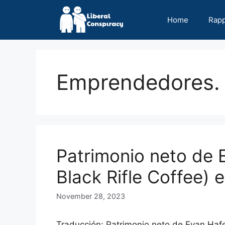
Skip
to
Home
Rap
content
Emprendedores.
Patrimonio neto de 
Black Rifle Coffee) 
November 28, 2023
Traducción: Patrimonio neto de Evan Haf