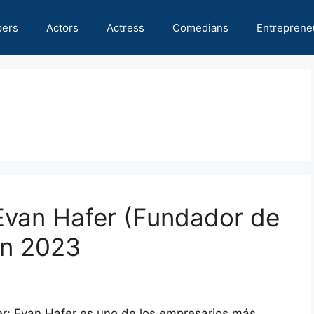
pers
Actors
Actress
Comedians
Entreprene
Evan Hafer (Fundador de
en 2023
er: Evan Hafer es uno de los empresarios más