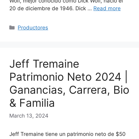
Wolf, mejor conocido como Dick Wolf, nació el
20 de diciembre de 1946. Dick …
Read more
Categories
Productores
Jeff Tremaine
Patrimonio Neto 2024 |
Ganancias, Carrera, Bio
& Familia
March 13, 2024
Jeff Tremaine tiene un patrimonio neto de $50