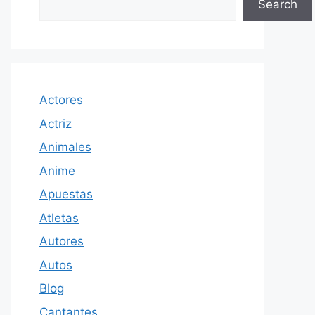
Search
Actores
Actriz
Animales
Anime
Apuestas
Atletas
Autores
Autos
Blog
Cantantes