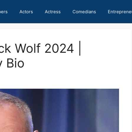
pers
Actors
Actress
Comedians
Entreprene
ck Wolf 2024 |
y Bio