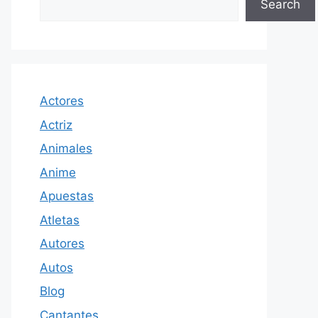
Search
Actores
Actriz
Animales
Anime
Apuestas
Atletas
Autores
Autos
Blog
Cantantes