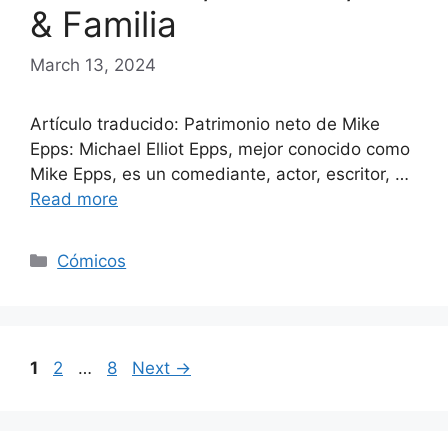
& Familia
March 13, 2024
Artículo traducido: Patrimonio neto de Mike
Epps: Michael Elliot Epps, mejor conocido como
Mike Epps, es un comediante, actor, escritor, …
Read more
Categories
Cómicos
Page
Page
Page
1
2
…
8
Next
→