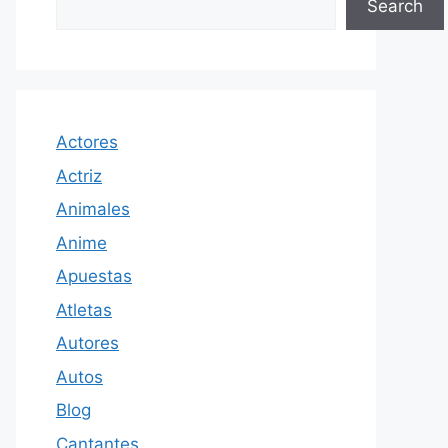
Search
Actores
Actriz
Animales
Anime
Apuestas
Atletas
Autores
Autos
Blog
Cantantes