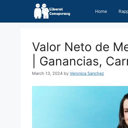
Skip
to
Home
Rap
content
Valor Neto de M
| Ganancias, Carr
March 13, 2024
by
Veronica Sanchez