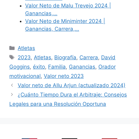
Valor Neto de Malu Trevejo 2024 |
Ganancias,…
Valor Neto de Miniminter 2024 |
Ganancias, Carrera,…
Categories
Atletas
Tags
2023
,
Atletas
,
Biografía
,
Carrera
,
David
Goggins
,
éxito
,
Familia
,
Ganancias
,
Orador
motivacional
,
Valor neto 2023
Valor neto de Allu Arjun (actualizado 2024)
¿Cuánto Tiempo Dura el Arbitraje: Consejos
Legales para una Resolución Oportuna