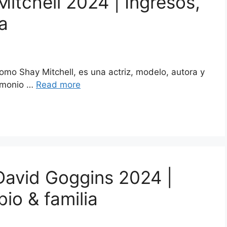
itchell 2024 | Ingresos,
a
mo Shay Mitchell, es una actriz, modelo, autora y
rimonio …
Read more
David Goggins 2024 |
bio & familia