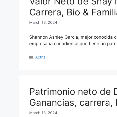
Valor Neto de Shay M
Carrera, Bio & Famili
March 13, 2024
Shannon Ashley Garcia, mejor conocida co
empresaria canadiense que tiene un pat
Categories
Actriz
Patrimonio neto de 
Ganancias, carrera, 
March 13, 2024