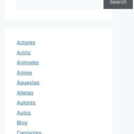
Search
Actores
Actriz
Animales
Anime
Apuestas
Atletas
Autores
Autos
Blog
Cantantes