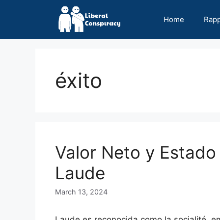
Skip
to
Home
Rap
content
éxito
Valor Neto y Estado
Laude
March 13, 2024
Laude es reconocida como la socialité, em