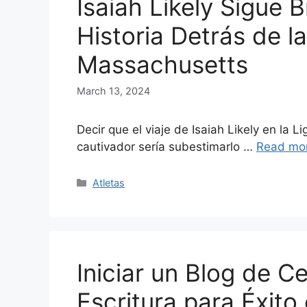
Isaiah Likely Sigue B
Historia Detrás de l
Massachusetts
March 13, 2024
Decir que el viaje de Isaiah Likely en la 
cautivador sería subestimarlo …
Read mo
Categories
Atletas
Iniciar un Blog de C
Escritura para Éxito