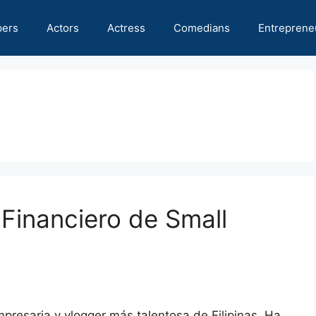
pers
Actors
Actress
Comedians
Entreprene
 Financiero de Small
presaria y vlogger más talentosa de Filipinas. Ha