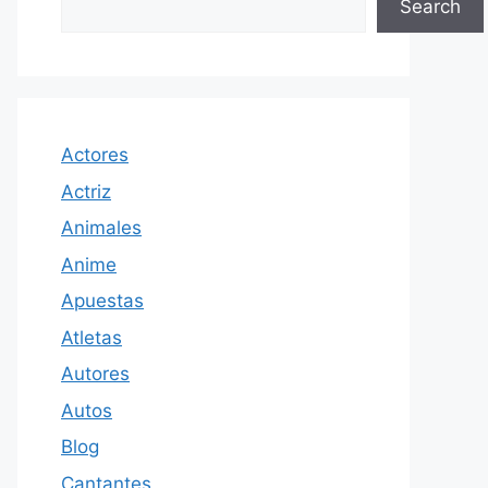
Search
Actores
Actriz
Animales
Anime
Apuestas
Atletas
Autores
Autos
Blog
Cantantes