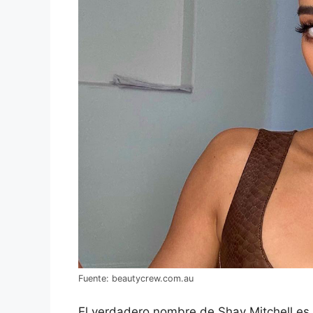
Fuente: beautycrew.com.au
El verdadero nombre de Shay Mitchell es