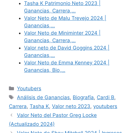
Tasha K Patrimonio Neto 2023 |
Ganancias, Carrera,…
Valor Neto de Malu Trevejo 2024 |
Ganancias,…
Valor Neto de Miniminter 2024 |
Ganancias, Carrera,…
Valor neto de David Goggins 2024 |
Ganancias,…
Valor Neto de Emma Kenney 2024 |
Ganancias, Bio,…
Categories
Youtubers
Tags
Análisis de Ganancias
,
Biografía
,
Cardi B
,
Carrera
,
Tasha K
,
Valor neto 2023
,
youtubers
Valor Neto del Pastor Greg Locke
(Actualizado 2024)
Valor Neto de Shay Mitchell 2024 | Ingresos,