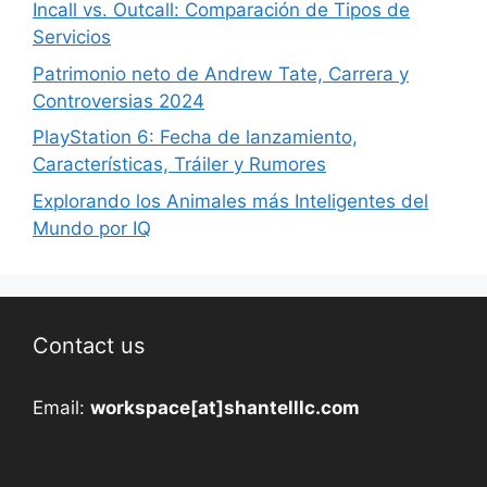
Incall vs. Outcall: Comparación de Tipos de
Servicios
Patrimonio neto de Andrew Tate, Carrera y
Controversias 2024
PlayStation 6: Fecha de lanzamiento,
Características, Tráiler y Rumores
Explorando los Animales más Inteligentes del
Mundo por IQ
Contact us
Email:
workspace[at]shantelllc.com