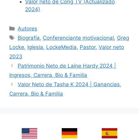
Valor neto de Cong TV (Actualizado
2024)
Categories
Autores
Tags
Biografía
,
Conferenciante motivacional
,
Greg
Locke
,
Iglesia
,
LockeMedia
,
Pastor
,
Valor neto
2023
Patrimonio Neto de Laine Hardy 2024 |
Ingresos, Carrera, Bio & Familia
Valor Neto de Tasha K 2024 | Ganancias,
Carrera, Bio & Familia