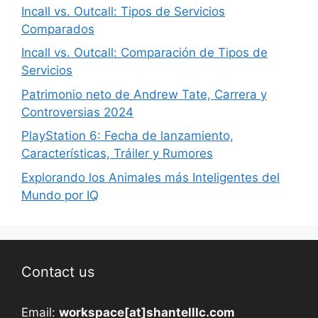
Incall vs. Outcall: Tipos de Servicios
Comparados
Incall vs. Outcall: Comparación de Tipos de
Servicios
Patrimonio neto de Andrew Tate, Carrera y
Controversias 2024
PlayStation 6: Fecha de lanzamiento,
Características, Tráiler y Rumores
Explorando los Animales más Inteligentes del
Mundo por IQ
Contact us
Email:
workspace[at]shantelllc.com