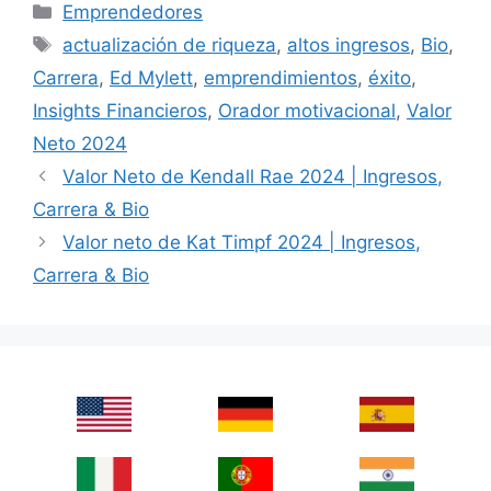
Categories
Emprendedores
Tags
actualización de riqueza
,
altos ingresos
,
Bio
,
Carrera
,
Ed Mylett
,
emprendimientos
,
éxito
,
Insights Financieros
,
Orador motivacional
,
Valor
Neto 2024
Valor Neto de Kendall Rae 2024 | Ingresos,
Carrera & Bio
Valor neto de Kat Timpf 2024 | Ingresos,
Carrera & Bio