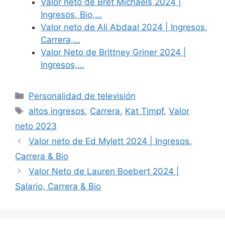
Valor neto de Bret Michaels 2024 |
Ingresos, Bio,…
Valor neto de Ali Abdaal 2024 | Ingresos,
Carrera,…
Valor Neto de Brittney Griner 2024 |
Ingresos,…
Categories
Personalidad de televisión
Tags
altos ingresos
,
Carrera
,
Kat Timpf
,
Valor
neto 2023
Valor neto de Ed Mylett 2024 | Ingresos,
Carrera & Bio
Valor Neto de Lauren Boebert 2024 |
Salario, Carrera & Bio