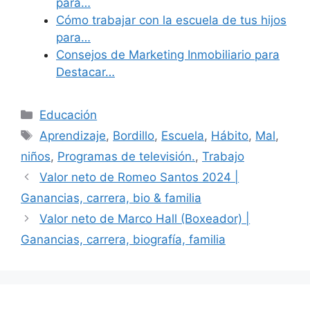
para…
Cómo trabajar con la escuela de tus hijos
para…
Consejos de Marketing Inmobiliario para
Destacar…
Categories
Educación
Tags
Aprendizaje
,
Bordillo
,
Escuela
,
Hábito
,
Mal
,
niños
,
Programas de televisión.
,
Trabajo
Valor neto de Romeo Santos 2024 |
Ganancias, carrera, bio & familia
Valor neto de Marco Hall (Boxeador) |
Ganancias, carrera, biografía, familia