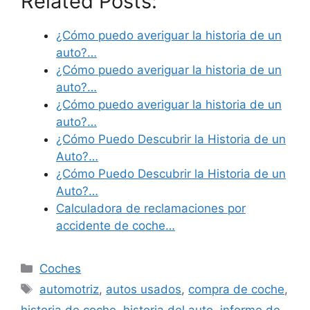
Related Posts:
¿Cómo puedo averiguar la historia de un
auto?…
¿Cómo puedo averiguar la historia de un
auto?…
¿Cómo puedo averiguar la historia de un
auto?…
¿Cómo Puedo Descubrir la Historia de un
Auto?…
¿Cómo Puedo Descubrir la Historia de un
Auto?…
Calculadora de reclamaciones por
accidente de coche…
Categories
Coches
Tags
automotriz
,
autos usados
,
compra de coche
,
historia de coche
,
historia del auto
,
informe de