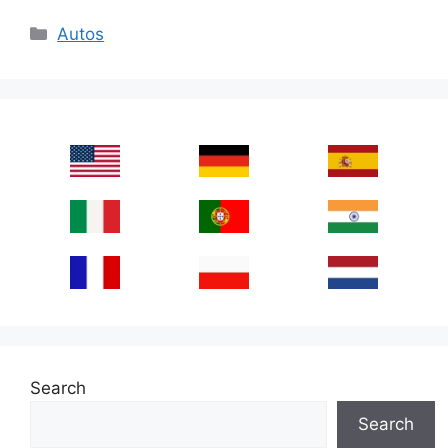
Categories
Autos
Search
Search