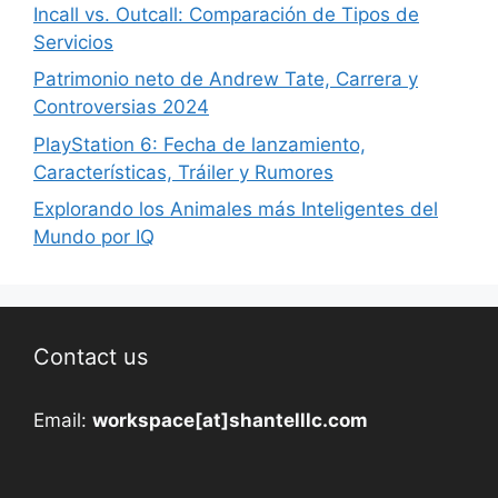
Incall vs. Outcall: Comparación de Tipos de
Servicios
Patrimonio neto de Andrew Tate, Carrera y
Controversias 2024
PlayStation 6: Fecha de lanzamiento,
Características, Tráiler y Rumores
Explorando los Animales más Inteligentes del
Mundo por IQ
Contact us
Email:
workspace[at]shantelllc.com