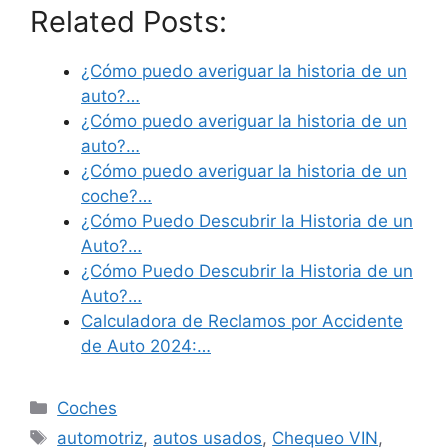
Related Posts:
¿Cómo puedo averiguar la historia de un
auto?…
¿Cómo puedo averiguar la historia de un
auto?…
¿Cómo puedo averiguar la historia de un
coche?…
¿Cómo Puedo Descubrir la Historia de un
Auto?…
¿Cómo Puedo Descubrir la Historia de un
Auto?…
Calculadora de Reclamos por Accidente
de Auto 2024:…
Categories
Coches
Tags
automotriz
,
autos usados
,
Chequeo VIN
,