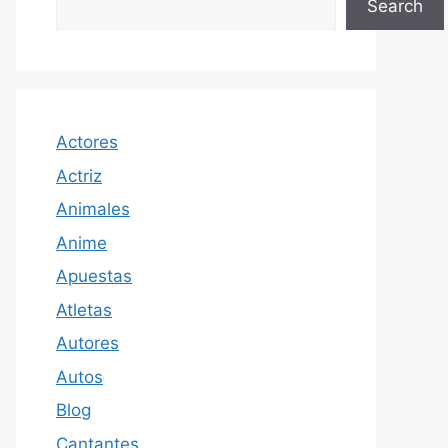
Search
Actores
Actriz
Animales
Anime
Apuestas
Atletas
Autores
Autos
Blog
Cantantes