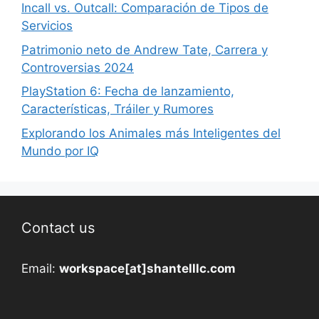
Incall vs. Outcall: Comparación de Tipos de
Servicios
Patrimonio neto de Andrew Tate, Carrera y
Controversias 2024
PlayStation 6: Fecha de lanzamiento,
Características, Tráiler y Rumores
Explorando los Animales más Inteligentes del
Mundo por IQ
Contact us
Email:
workspace[at]shantelllc.com