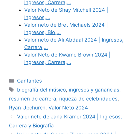
Ingresos, Carrera,…
Valor Neto de Shay Mitchell 2024 |
Ingresos,…
Valor neto de Bret Michaels 2024 |
Ingresos, Bio,…
Valor neto de Ali Abdaal 2024 | Ingresos,
Carrera,…
Valor Neto de Kwame Brown 2024 |
Ingresos, Carrera,…
Categories
Cantantes
Tags
biografía del músico
,
ingresos y ganancias
,
resumen de carrera
,
riqueza de celebridades
,
Ryan Upchurch
,
Valor Neto 2024
Valor neto de Jana Kramer 2024 | Ingresos,
Carrera y Biografía