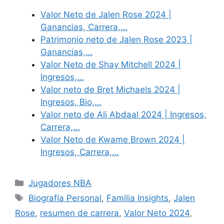
Valor Neto de Jalen Rose 2024 |
Ganancias, Carrera,…
Patrimonio neto de Jalen Rose 2023 |
Ganancias,…
Valor Neto de Shay Mitchell 2024 |
Ingresos,…
Valor neto de Bret Michaels 2024 |
Ingresos, Bio,…
Valor neto de Ali Abdaal 2024 | Ingresos,
Carrera,…
Valor Neto de Kwame Brown 2024 |
Ingresos, Carrera,…
Categories
Jugadores NBA
Tags
Biografía Personal
,
Familia Insights
,
Jalen
Rose
,
resumen de carrera
,
Valor Neto 2024
,