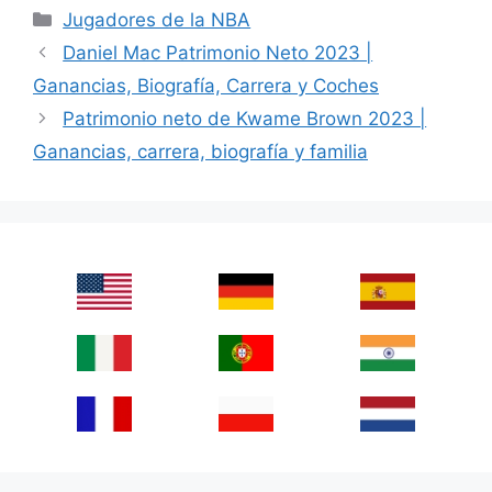
Categories
Jugadores de la NBA
Daniel Mac Patrimonio Neto 2023 |
Ganancias, Biografía, Carrera y Coches
Patrimonio neto de Kwame Brown 2023 |
Ganancias, carrera, biografía y familia