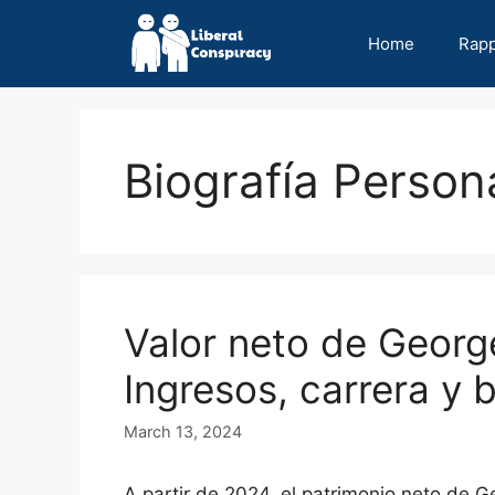
Skip
to
Home
Rap
content
Biografía Person
Valor neto de Geor
Ingresos, carrera y b
March 13, 2024
A partir de 2024, el patrimonio neto de 