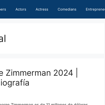
pers
Actors
Actress
Comedians
Entreprene
al
ge Zimmerman 2024 |
iografía
George Zimmerman es de 11 millones de dólares.