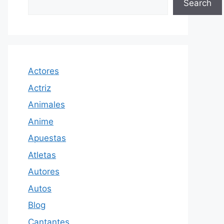
Search
Actores
Actriz
Animales
Anime
Apuestas
Atletas
Autores
Autos
Blog
Cantantes