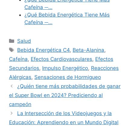
Cafeína ─…
¿Qué Bebida Energética Tiene Más
Cafeína ─…
Categories
Salud
Tags
Bebida Energética C4
,
Beta-Alanina
,
Cafeína
,
Efectos Cardiovasculares
,
Efectos
Secundarios
,
Impulso Energético
,
Reacciones
Alérgicas
,
Sensaciones de Hormigueo
¿Quién tiene más probabilidades de ganar
el Super Bowl en 2024? Prediciendo al
campeón
La Intersección de los Videojuegos y la
Educación: Aprendiendo en un Mundo Digital