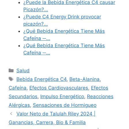
¿Puede la Bebida Energética C4 causar
Picazón?…
¿Puede C4 Energy Drink provocar
picazón?…
¿Qué Bebida Energética Tiene Más
Cafeína ─…
¿Qué Bebida Energética Tiene Más
Cafeína ─…
Categories
Salud
Tags
Bebida Energética C4
,
Beta-Alanina
,
Cafeína
,
Efectos Cardiovasculares
,
Efectos
Secundarios
,
Impulso Energético
,
Reacciones
Alérgicas
,
Sensaciones de Hormigueo
Valor Neto de Talulah Riley 2024 |
Ganancias, Carrera, Bio & Familia