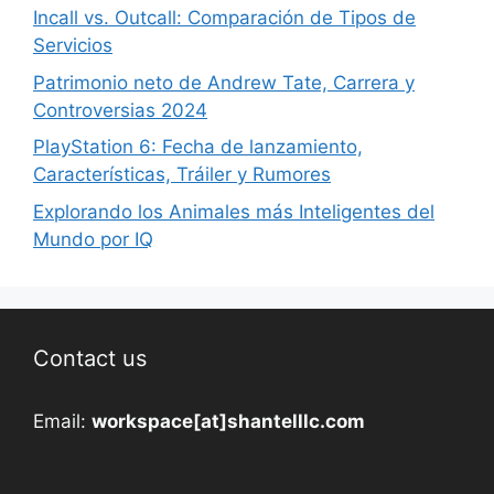
Incall vs. Outcall: Comparación de Tipos de
Servicios
Patrimonio neto de Andrew Tate, Carrera y
Controversias 2024
PlayStation 6: Fecha de lanzamiento,
Características, Tráiler y Rumores
Explorando los Animales más Inteligentes del
Mundo por IQ
Contact us
Email:
workspace[at]shantelllc.com