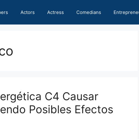
pers
Actors
Actress
Comedians
Entreprene
ico
ergética C4 Causar
endo Posibles Efectos