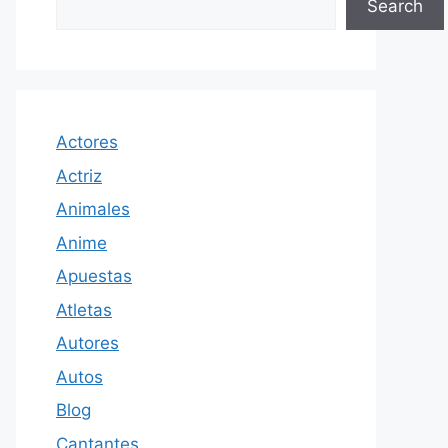
Search
Actores
Actriz
Animales
Anime
Apuestas
Atletas
Autores
Autos
Blog
Cantantes