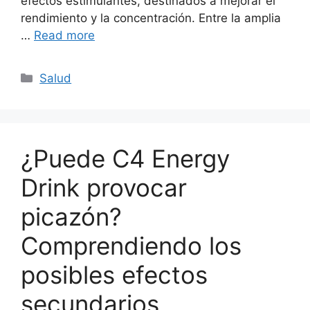
efectos estimulantes, destinados a mejorar el
rendimiento y la concentración. Entre la amplia
…
Read more
Categories
Salud
¿Puede C4 Energy
Drink provocar
picazón?
Comprendiendo los
posibles efectos
secundarios