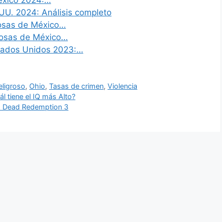
éxico 2024:…
UU. 2024: Análisis completo
rosas de México…
rosas de México…
tados Unidos 2023:…
ligroso
,
Ohio
,
Tasas de crimen
,
Violencia
l tiene el IQ más Alto?
ed Dead Redemption 3