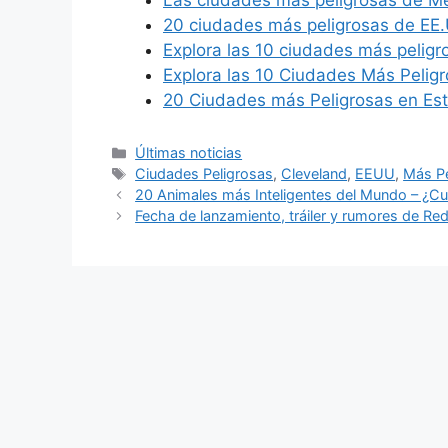
Las ciudades más peligrosas de M
20 ciudades más peligrosas de EE.
Explora las 10 ciudades más pelig
Explora las 10 Ciudades Más Pelig
20 Ciudades más Peligrosas en Es
Categories
Últimas noticias
Tags
Ciudades Peligrosas
,
Cleveland
,
EEUU
,
Más Pe
20 Animales más Inteligentes del Mundo – ¿Cuá
Fecha de lanzamiento, tráiler y rumores de R