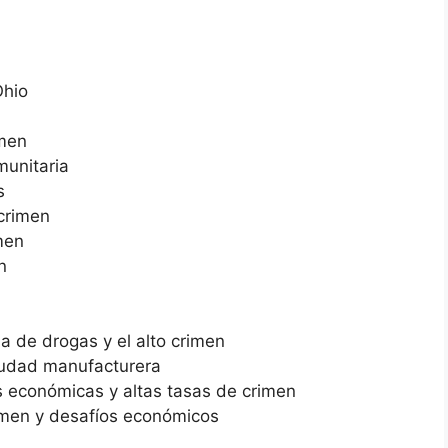
Ohio
imen
munitaria
s
 crimen
men
n
 de drogas y el alto crimen
ciudad manufacturera
s económicas y altas tasas de crimen
rimen y desafíos económicos