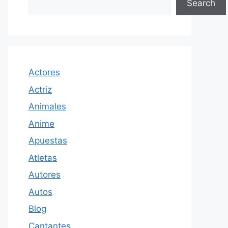
Search
Actores
Actriz
Animales
Anime
Apuestas
Atletas
Autores
Autos
Blog
Cantantes