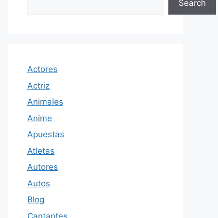
Search
Actores
Actriz
Animales
Anime
Apuestas
Atletas
Autores
Autos
Blog
Cantantes