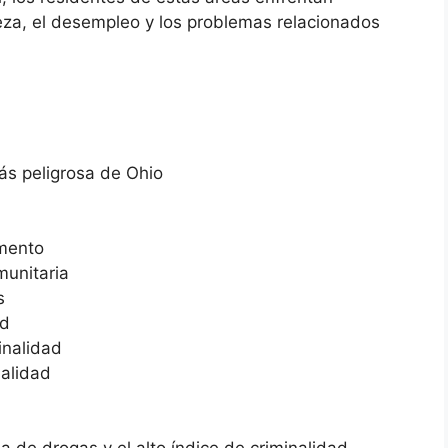
eza, el desempleo y los problemas relacionados
s peligrosa de Ohio
umento
munitaria
s
ad
inalidad
nalidad