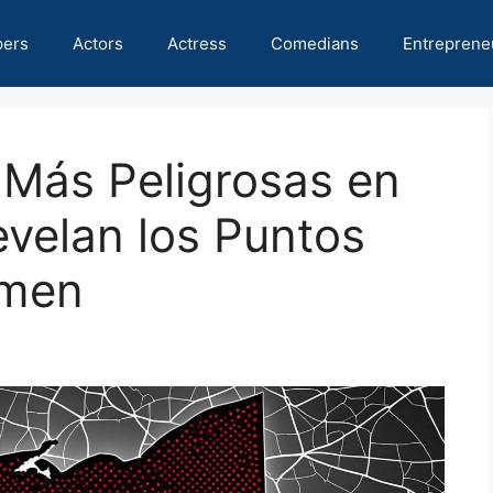
pers
Actors
Actress
Comedians
Entreprene
 Más Peligrosas en
velan los Puntos
imen