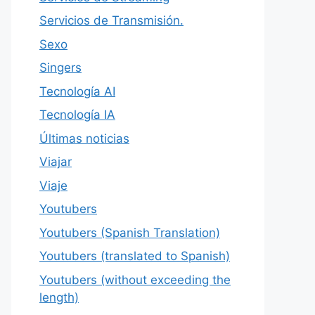
Servicios de Transmisión.
Sexo
Singers
Tecnología AI
Tecnología IA
Últimas noticias
Viajar
Viaje
Youtubers
Youtubers (Spanish Translation)
Youtubers (translated to Spanish)
Youtubers (without exceeding the
length)