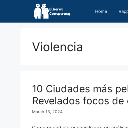
Skip
to
Home
Rap
content
Violencia
10 Ciudades más pel
Revelados focos de
March 13, 2024
Como periodista especializado en análisi