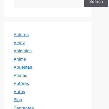
Search
Actores
Actriz
Animales
Anime
Apuestas
Atletas
Autores
Autos
Blog
Cantantes