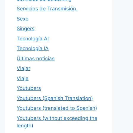
Servicios de Transmisión.
Sexo
Singers
Tecnología AI
Tecnología IA
Últimas noticias
Viajar
Viaje
Youtubers
Youtubers (Spanish Translation)
Youtubers (translated to Spanish)
Youtubers (without exceeding the
length)