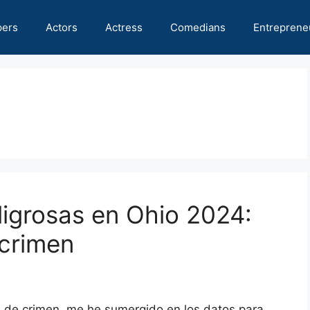
pers
Actors
Actress
Comedians
Entreprene
igrosas en Ohio 2024:
 crimen
s de crimen, me he sumergido en los datos para