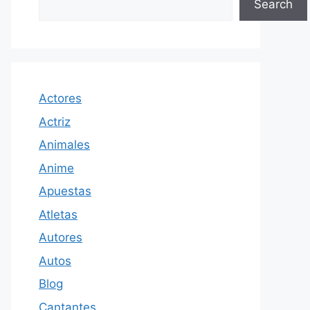
Search
Actores
Actriz
Animales
Anime
Apuestas
Atletas
Autores
Autos
Blog
Cantantes