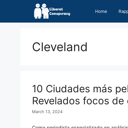
Skip
to
Home
Rap
content
Cleveland
10 Ciudades más pel
Revelados focos de
March 13, 2024
Como periodista especializado en análisi