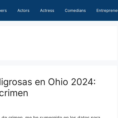
pers
Actors
Actress
Comedians
Entreprene
igrosas en Ohio 2024:
 crimen
s de crimen, me he sumergido en los datos para