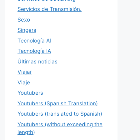
Servicios de Transmisión.
Sexo
Singers
Tecnología AI
Tecnología IA
Últimas noticias
Viajar
Viaje
Youtubers
Youtubers (Spanish Translation)
Youtubers (translated to Spanish)
Youtubers (without exceeding the
length)