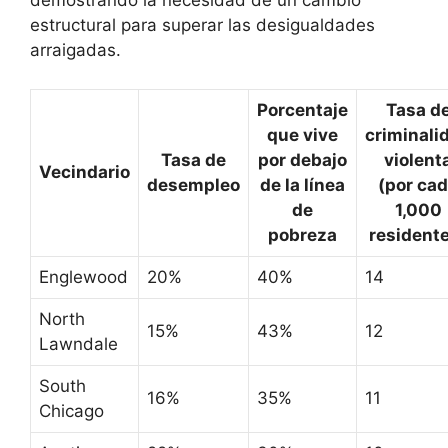
demostrando la necesidad de un cambio
estructural para superar las desigualdades
arraigadas.
Porcentaje
Tasa d
que vive
criminali
Tasa de
por debajo
violent
Vecindario
desempleo
de la línea
(por ca
de
1,000
pobreza
resident
Englewood
20%
40%
14
North
15%
43%
12
Lawndale
South
16%
35%
11
Chicago