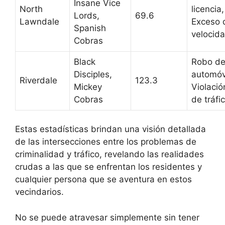
Insane Vice
North
licencia,
Lords,
69.6
Lawndale
Exceso 
Spanish
velocid
Cobras
Black
Robo d
Disciples,
automóv
Riverdale
123.3
Mickey
Violació
Cobras
de tráfi
Estas estadísticas brindan una visión detallada
de las intersecciones entre los problemas de
criminalidad y tráfico, revelando las realidades
crudas a las que se enfrentan los residentes y
cualquier persona que se aventura en estos
vecindarios.
No se puede atravesar simplemente sin tener