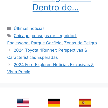
Dentro de…
Categories
Últimas noticias
Tags
Chicago
,
consejos de seguridad
,
Englewood
,
Parque Garfield
,
Zonas de Peligro
2024 Toyota 4Runner: Perspectivas &
Características Esperadas
2024 Ford Explorer: Noticias Exclusivas &
Vista Previa