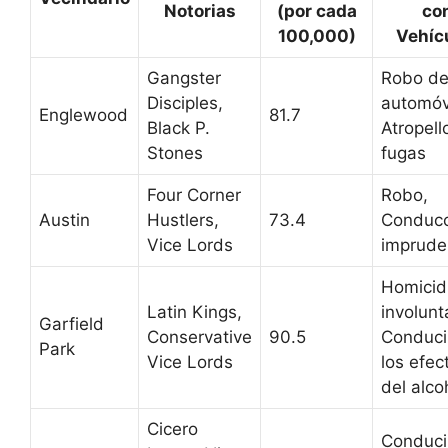
Notorias
(por cada
co
100,000)
Vehíc
Gangster
Robo d
Disciples,
automóv
Englewood
81.7
Black P.
Atropell
Stones
fugas
Four Corner
Robo,
Austin
Hustlers,
73.4
Conducc
Vice Lords
imprude
Homicid
Latin Kings,
involunt
Garfield
Conservative
90.5
Conduci
Park
Vice Lords
los efec
del alco
Cicero
Conducir