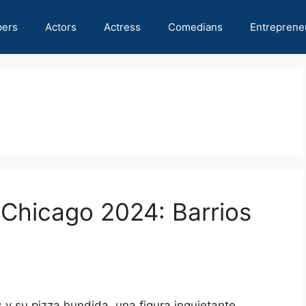
pers
Actors
Actress
Comedians
Entreprene
 Chicago 2024: Barrios
 y su pizza hundida, una figura inquietante