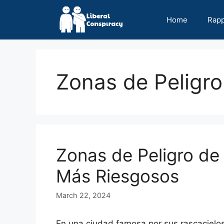
Skip
to
Home
Rap
content
Zonas de Peligro
Zonas de Peligro de
Más Riesgosos
March 22, 2024
En una ciudad famosa por sus rascacielos