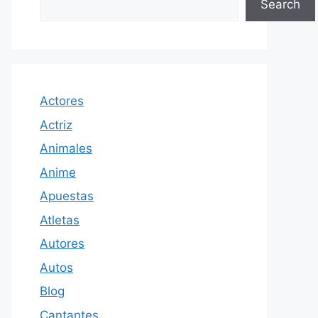
Search
Actores
Actriz
Animales
Anime
Apuestas
Atletas
Autores
Autos
Blog
Cantantes