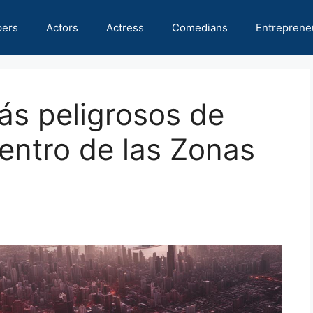
pers
Actors
Actress
Comedians
Entreprene
ás peligrosos de
entro de las Zonas