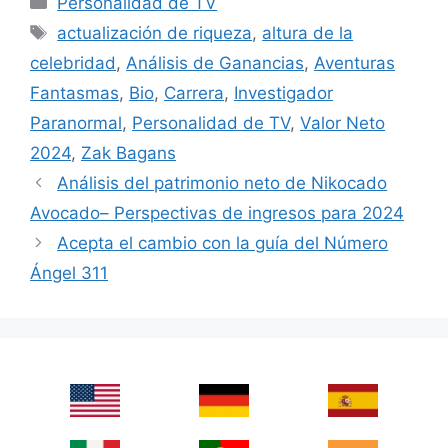
Personalidad de TV
Tags
actualización de riqueza
,
altura de la
celebridad
,
Análisis de Ganancias
,
Aventuras
Fantasmas
,
Bio
,
Carrera
,
Investigador
Paranormal
,
Personalidad de TV
,
Valor Neto
2024
,
Zak Bagans
Análisis del patrimonio neto de Nikocado
Avocado– Perspectivas de ingresos para 2024
Acepta el cambio con la guía del Número
Ángel 311