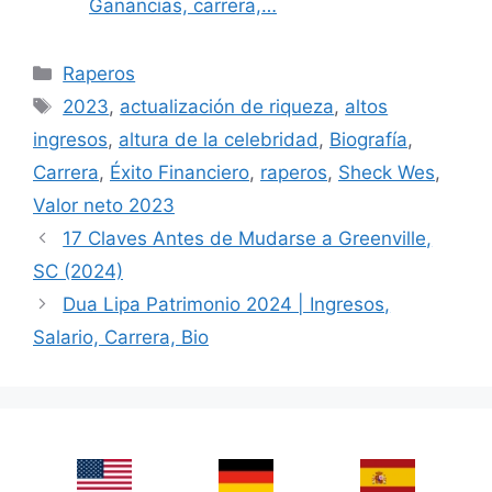
Ganancias, carrera,…
Categories
Raperos
Tags
2023
,
actualización de riqueza
,
altos
ingresos
,
altura de la celebridad
,
Biografía
,
Carrera
,
Éxito Financiero
,
raperos
,
Sheck Wes
,
Valor neto 2023
17 Claves Antes de Mudarse a Greenville,
SC (2024)
Dua Lipa Patrimonio 2024 | Ingresos,
Salario, Carrera, Bio