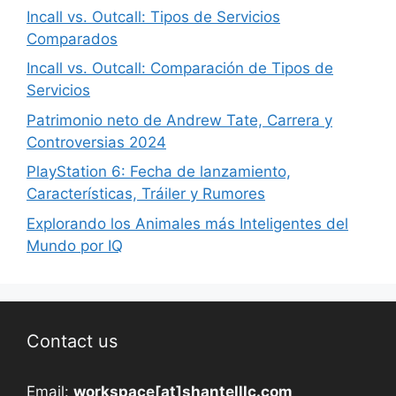
Incall vs. Outcall: Tipos de Servicios
Comparados
Incall vs. Outcall: Comparación de Tipos de
Servicios
Patrimonio neto de Andrew Tate, Carrera y
Controversias 2024
PlayStation 6: Fecha de lanzamiento,
Características, Tráiler y Rumores
Explorando los Animales más Inteligentes del
Mundo por IQ
Contact us
Email:
workspace[at]shantelllc.com