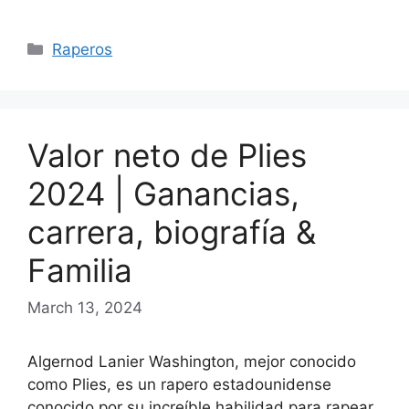
Categories
Raperos
Valor neto de Plies
2024 | Ganancias,
carrera, biografía &
Familia
March 13, 2024
Algernod Lanier Washington, mejor conocido
como Plies, es un rapero estadounidense
conocido por su increíble habilidad para rapear