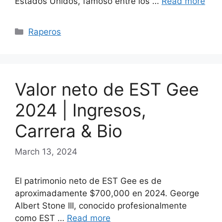
Estados Unidos, famoso entre los …
Read more
Categories
Raperos
Valor neto de EST Gee
2024 | Ingresos,
Carrera & Bio
March 13, 2024
El patrimonio neto de EST Gee es de
aproximadamente $700,000 en 2024. George
Albert Stone III, conocido profesionalmente
como EST …
Read more