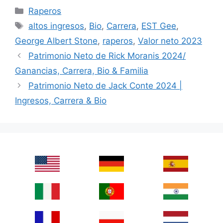
Categories
Raperos
Tags
altos ingresos
,
Bio
,
Carrera
,
EST Gee
,
George Albert Stone
,
raperos
,
Valor neto 2023
Patrimonio Neto de Rick Moranis 2024/
Ganancias, Carrera, Bio & Familia
Patrimonio Neto de Jack Conte 2024 |
Ingresos, Carrera & Bio