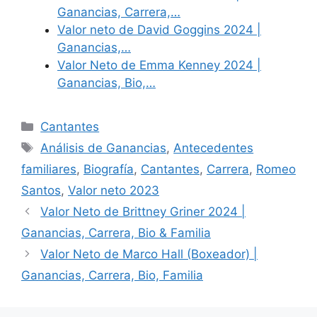
Ganancias, Carrera,…
Valor neto de David Goggins 2024 |
Ganancias,…
Valor Neto de Emma Kenney 2024 |
Ganancias, Bio,…
Categories
Cantantes
Tags
Análisis de Ganancias
,
Antecedentes
familiares
,
Biografía
,
Cantantes
,
Carrera
,
Romeo
Santos
,
Valor neto 2023
Valor Neto de Brittney Griner 2024 |
Ganancias, Carrera, Bio & Familia
Valor Neto de Marco Hall (Boxeador) |
Ganancias, Carrera, Bio, Familia