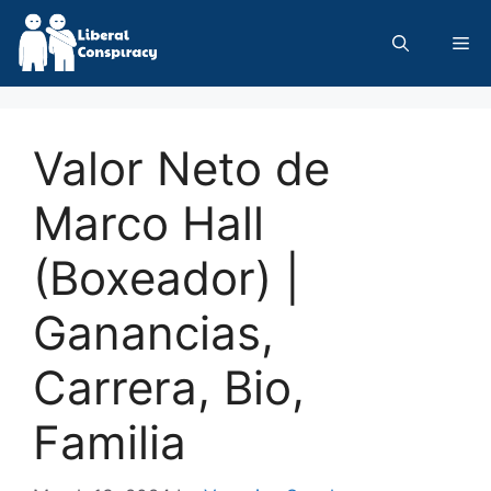
Skip
to
Me
content
Valor Neto de
Marco Hall
(Boxeador) |
Ganancias,
Carrera, Bio,
Familia