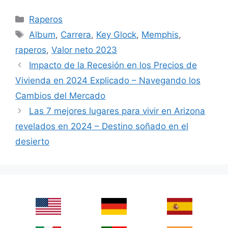
Categories
Raperos
Tags
Album
,
Carrera
,
Key Glock
,
Memphis
,
raperos
,
Valor neto 2023
Impacto de la Recesión en los Precios de
Vivienda en 2024 Explicado – Navegando los
Cambios del Mercado
Las 7 mejores lugares para vivir en Arizona
revelados en 2024 – Destino soñado en el
desierto