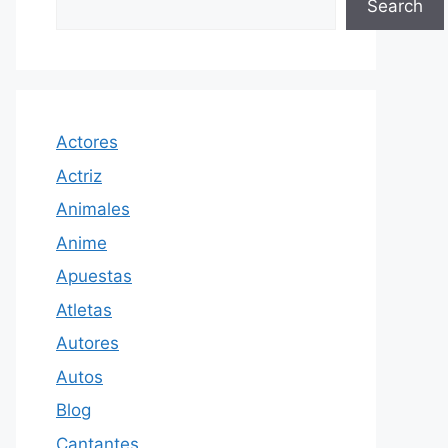
Search
Actores
Actriz
Animales
Anime
Apuestas
Atletas
Autores
Autos
Blog
Cantantes