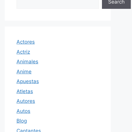
Search
Actores
Actriz
Animales
Anime
Apuestas
Atletas
Autores
Autos
Blog
Cantantes