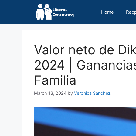
Skip
to
Home
Rap
content
Valor neto de 
2024 | Ganancias
Familia
March 13, 2024
by
Veronica Sanchez