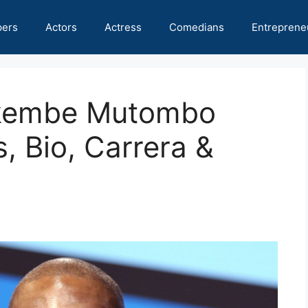
pers
Actors
Actress
Comedians
Entreprene
Dikembe Mutombo
, Bio, Carrera &