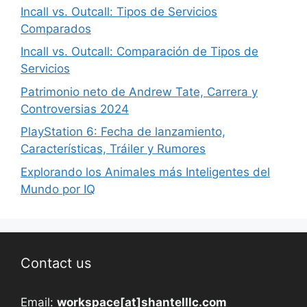
Incall vs. Outcall: Tipos de Servicios
Comparados
Incall vs. Outcall: Comparación de Tipos de
Servicios
Patrimonio neto de Andrew Tate, Carrera y
Controversias 2024
PlayStation 6: Fecha de lanzamiento,
Características, Tráiler y Rumores
Explorando los Animales más Inteligentes del
Mundo por IQ
Contact us
Email:
workspace[at]shantelllc.com