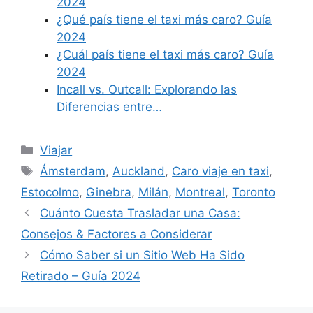
2024
¿Qué país tiene el taxi más caro? Guía
2024
¿Cuál país tiene el taxi más caro? Guía
2024
Incall vs. Outcall: Explorando las
Diferencias entre…
Categories
Viajar
Tags
Ámsterdam
,
Auckland
,
Caro viaje en taxi
,
Estocolmo
,
Ginebra
,
Milán
,
Montreal
,
Toronto
Cuánto Cuesta Trasladar una Casa:
Consejos & Factores a Considerar
Cómo Saber si un Sitio Web Ha Sido
Retirado – Guía 2024